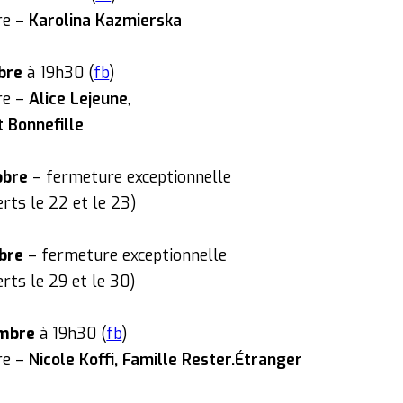
ire –
Karolina Kazmierska
bre
à 19h30 (
fb
)
ire –
Alice Lejeune
,
t Bonnefille
obre
– fermeture exceptionnelle
rts le 22 et le 23)
bre
– fermeture exceptionnelle
rts le 29 et le 30)
mbre
à 19h30 (
fb
)
ire –
Nicole Koffi, Famille Rester.Étranger