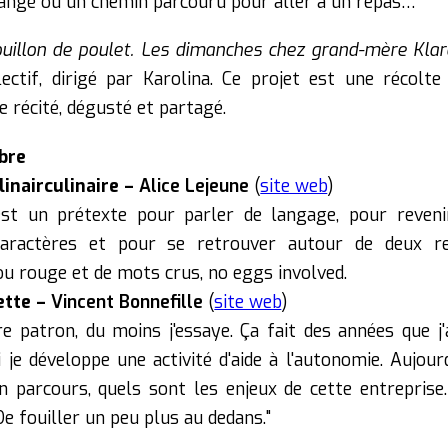
mangé ou un chemin parcouru pour aller à un repas…
uillon de poulet. Les dimanches chez grand-mère Kla
lectif, dirigé par Karolina. Ce projet est une récolt
e récité, dégusté et partagé.
bre
inairculinaire –
Alice Lejeune
(
site web
)
st un prétexte pour parler de langage, pour reveni
caractères et pour se retrouver autour de deux r
ou rouge et de mots crus, no eggs involved.
ette –
Vincent Bonnefille
(
site web
)
e patron, du moins j'essaye. Ça fait des années que j'
i je développe une activité d'aide à l'autonomie. Aujour
 parcours, quels sont les enjeux de cette entreprise
e fouiller un peu plus au dedans."