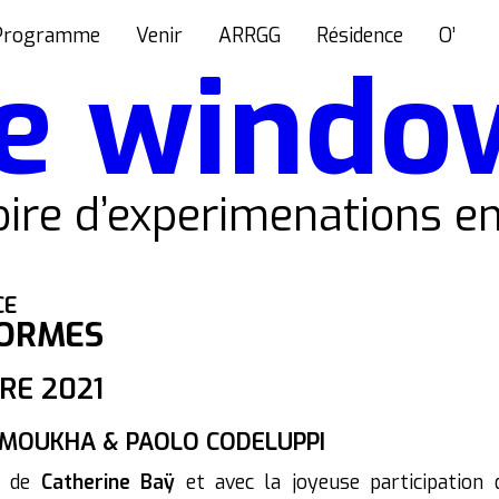
Programme
Venir
ARRGG
Résidence
O’
e windo
ire d’experimenations en
CE
FORMES
RE 2021
OMOUKHA & PAOLO CODELUPPI
on de
Catherine Baÿ
et avec la joyeuse participation