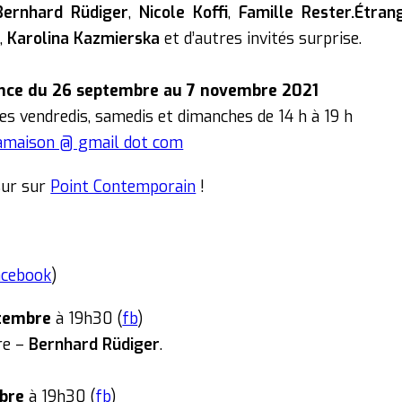
Bernhard Rüdiger
,
Nicole Koffi
,
Famille Rester.Étran
e
,
Karolina Kazmierska
et d’autres invités surprise.
ence du 26 septembre au 7 novembre 2021
les vendredis, samedis et dimanches de 14 h à 19 h
amaison @ gmail dot com
sur sur
Point Contemporain
!
acebook
)
tembre
à 19h30 (
fb
)
ire –
Bernhard Rüdiger
.
bre
à 19h30 (
fb
)