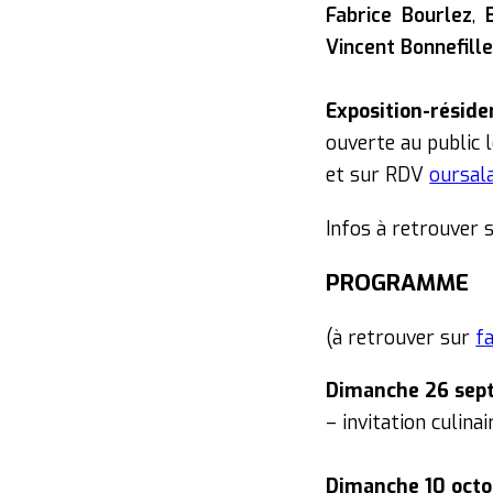
Fabrice Bourlez
,
Vincent Bonnefill
Exposition-résid
ouverte au public 
et sur RDV
oursal
Infos à retrouver 
PROGRAMME
(à retrouver sur
f
Dimanche 26 sep
– invitation culina
Dimanche 10 octo