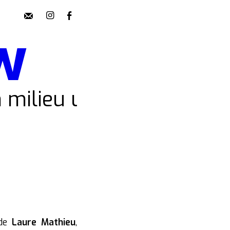
w
 milieu urbain
 de
Laure Mathieu
,