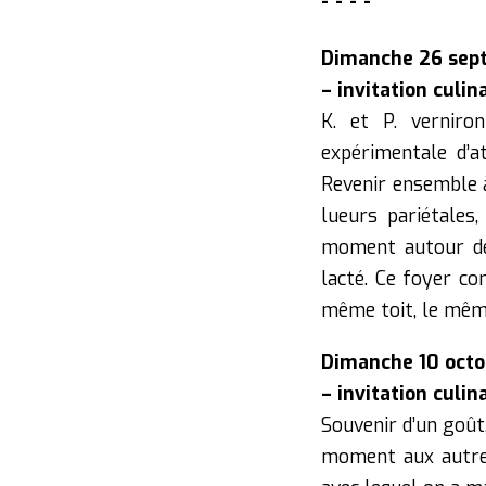
----
Dimanche 26 se
– invitation culin
K. et P. vernir
expérimentale d’at
Revenir ensemble à
lueurs pariétales,
moment autour de 
lacté. Ce foyer co
même toit, le mêm
Dimanche 10 oct
– invitation culin
Souvenir d’un goût
moment aux autres