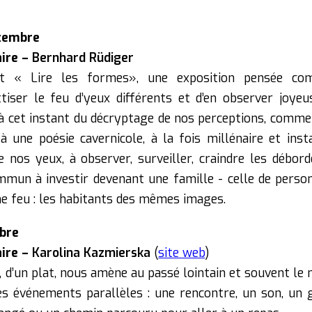
ptembre
aire –
Bernhard Rüdiger
ont « Lire les formes», une exposition pensée c
tiser le feu d’yeux différents et d’en observer joyeu
 cet instant du décryptage de nos perceptions, comme 
 à une poésie cavernicole, à la fois millénaire et ins
nos yeux, à observer, surveiller, craindre les débor
mmun à investir devenant une famille - celle de perso
e feu : les habitants des mêmes images.
obre
aire –
Karolina Kazmierska
(
site web
)
, d’un plat, nous amène au passé lointain et souvent le
 événements parallèles : une rencontre, un son, un g