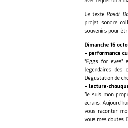
avec lequel on a 
Le texte
Rosół.
Bo
projet sonore col
souvenirs pour êtr
Dimanche 16 octo
– performance cul
“Eggs for eyes” e
légendaires des 
Dégustation de ch
– lecture-chouqu
"Je suis mon propr
écrans. Aujourd'hu
vous raconter mon
vous mes doutes. D