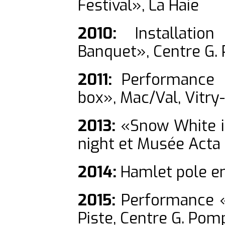
Festival», La Haie
2010:
Installation
Banquet», Centre G. 
2011:
Performance et
box», Mac/Val, Vitry
2013:
«Snow White in
night et Musée Acta
2014:
Hamlet pole emp
2015:
Performance «L
Piste, Centre G. Pom